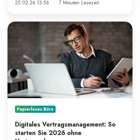
25.02.26 13:56
7 Minuten Lesezeit
Digitales
Vertragsmanagement:
So
starten
Sie
2026
ohne
Vertragschaos
Papierloses Büro
Digitales Vertragsmanagement: So
starten Sie 2026 ohne