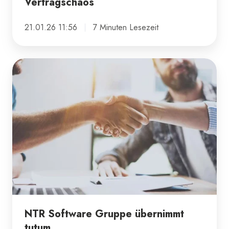
Vertragschaos
21.01.26 11:56
7 Minuten Lesezeit
NTR
Software
Gruppe
übernimmt
tutum
NTR Software Gruppe übernimmt
tutum