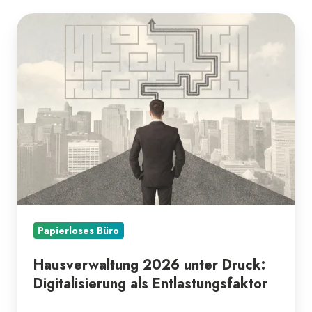
Hausverwaltung
2026
unter
Druck:
Digitalisierung
als
Entlastungsfaktor
Papierloses Büro
Hausverwaltung 2026 unter Druck:
Digitalisierung als Entlastungsfaktor